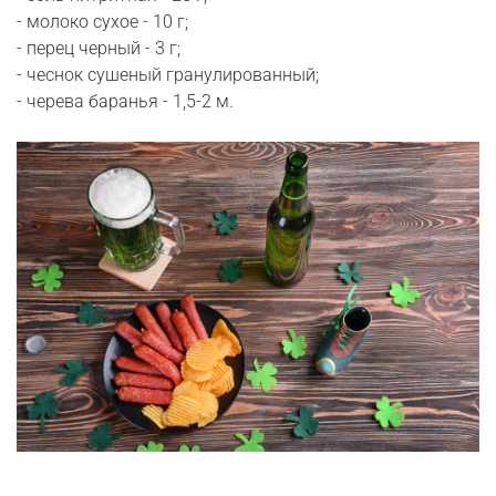
- молоко сухое - 10 г;
- перец черный - 3 г;
- чеснок сушеный гранулированный;
- черева баранья - 1,5-2 м.