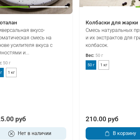
юталан
Колбаски для жарки
иверсальная вкусо-
Смесь натуральных пр
оматическая смесь на
и их экстрактов для гр
нове усилителя вкуса с
колбасок.
яностями и...
Вес
:
50 г
с
:
50 г
50 г
1 кг
 г
1 кг
5.00 руб
210.00 руб
Нет в наличии
В корзину
В корзину