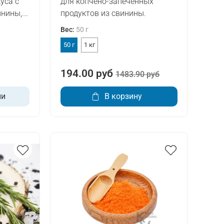
уса с
для копчено-запечённых
ины,...
продуктов из свинины.
Вес
:
50 г
50 г
1 кг
194.00 руб
1483.90 руб
ии
В корзину