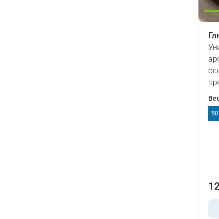
Гл
Ун
ар
ос
пр
Ве
50
12