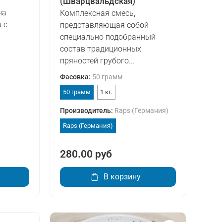
(Шварцвальдская)
на
Комплексная смесь,
 с
представляющая собой
специально подобранный
состав традиционных
пряностей грубого...
Фасовка
:
50 грамм
50 грамм
1 кг.
Производитель
:
Raps (Германия)
Raps (Германия)
280.00 руб
В корзину