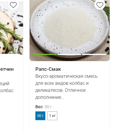
ветчин
Рапс-Смак
Вкусо-ароматическая смесь
для всех видов колбас и
еций
деликатесов. Отличное
колбас
дополнение...
Вес
:
50 г
50 г
1 кг