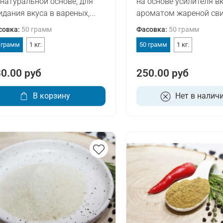
 натуральной основе, для
на основе усилителя вк
идания вкуса в вареных,...
ароматом жареной свин
совка
:
50 грамм
Фасовка
:
50 грамм
 грамм
1 кг.
50 грамм
1 кг.
0.00 руб
250.00 руб
В корзину
Нет в налич
В корзину