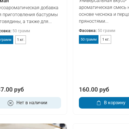
ман
Универсальная вкусо-
ароматическая смесь 
усоароматическая добавка
основе чеснока и перца
я приготовления бастурмы
пряностями...
 говядины, а также для...
Фасовка
:
50 грамм
совка
:
50 грамм
50 грамм
1 кг.
 грамм
1 кг.
7.00 руб
160.00 руб
Нет в наличии
В корзину
В корзину