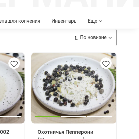
па для копчения
Инвентарь
Еще
-002
Охотничья Пепперони