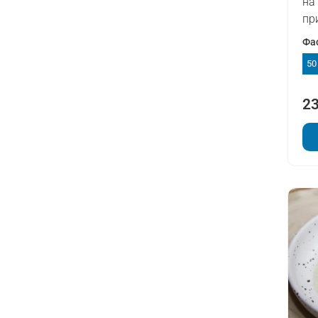
на
пр
Фа
50
23