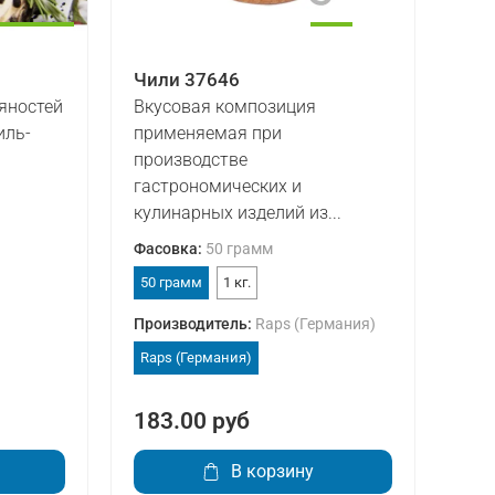
Чили 37646
яностей
Вкусовая композиция
иль-
применяемая при
производстве
гастрономических и
кулинарных изделий из...
Фасовка
:
50 грамм
50 грамм
1 кг.
Производитель
:
Raps (Германия)
Raps (Германия)
183.00 руб
В корзину