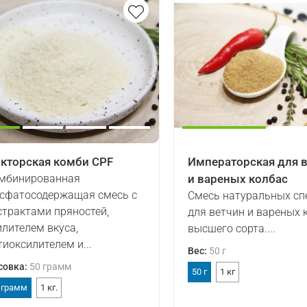
кторская комби СPF
Императорская для 
мбинированная
и вареных колбас
сфатосодержащая смесь с
Смесь натуральных сп
страктами пряностей,
для ветчин и вареных 
илителем вкуса,
высшего сорта....
тиоксилителем и...
Вес
:
50 г
совка
:
50 грамм
50 г
1 кг
 грамм
1 кг.