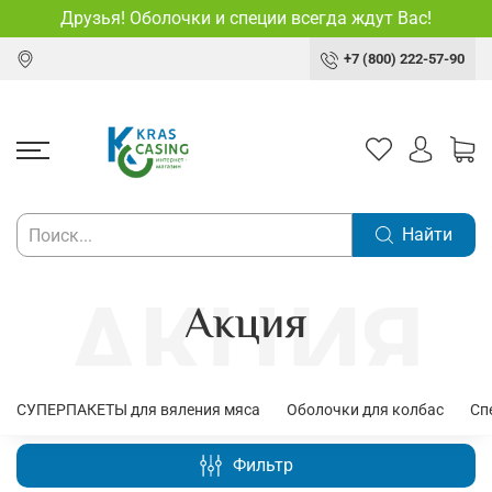
Друзья! Оболочки и специи всегда ждут Вас!
+7 (800) 222-57-90
Найти
Акция
СУПЕРПАКЕТЫ для вяления мяса
Оболочки для колбас
Сп
Фильтр