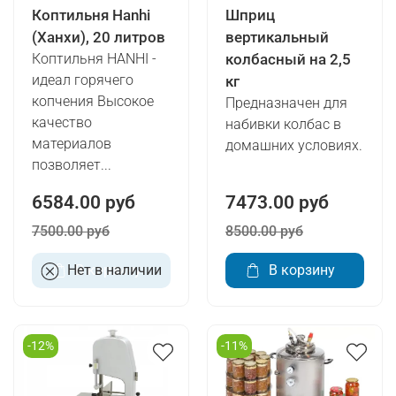
Коптильня Hanhi
Шприц
(Ханхи), 20 литров
вертикальный
Коптильня HANHI -
колбасный на 2,5
идеал горячего
кг
копчения Высокое
Предназначен для
качество
набивки колбас в
материалов
домашних условиях.
позволяет...
6584.00 руб
7473.00 руб
7500.00 руб
8500.00 руб
Нет в наличии
В корзину
В корзину
-12%
-11%