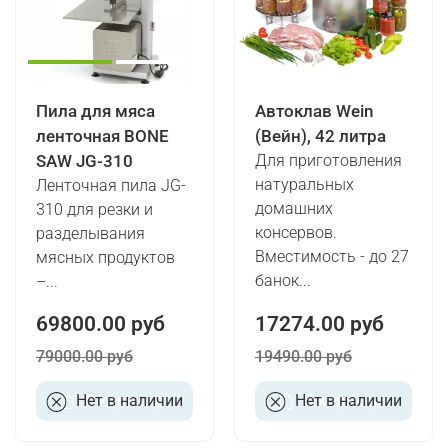
Пила для мяса
Автоклав Wein
ленточная BONE
(Вейн), 42 литра
SAW JG-310
Для приготовления
натуральных
Ленточная пила JG-
домашних
310 для резки и
консервов.
разделывания
Вместимость - до 27
мясных продуктов
банок...
–...
69800.00 руб
17274.00 руб
79000.00 руб
19490.00 руб
Нет в наличии
В корзину
Нет в наличии
В корзину