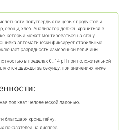
кислотности полутвёрдых пищевых продуктов и
ыр, овощи, хлеб. Анализатор должен храниться в
ке, который может монтироваться на стену
рошивка автоматически фиксирует стабильные
реключает разрядность измеренной величины.
слотностью в пределах 0…14 pH при положительной
вляются дважды за секунду, при значениях ниже
енности:
ная под хват человеческой ладонью.
ти благодаря кронштейну.
х показателей на дисплее.