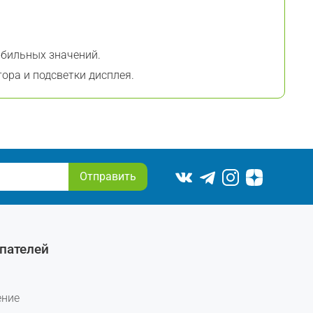
абильных значений.
ора и подсветки дисплея.
Отправить
пателей
ение