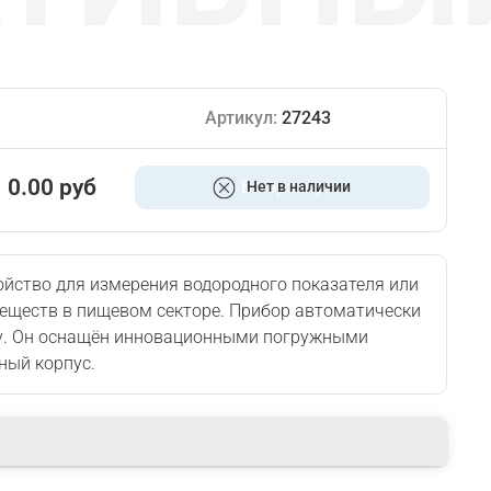
Артикул:
27243
0.00 руб
В корзину
Нет в наличии
ойство для измерения водородного показателя или
еществ в пищевом секторе. Прибор автоматически
лу. Он оснащён инновационными погружными
ный корпус.