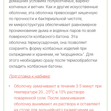
домашних условиях полукопченых, варено-
копченых и ветчин. Как и другие искусственные
оболочки, эта оболочка
превосходит кишечную
по прочности и бактериальной чистоте,
ее
микроструктура обеспечивает равномерное
проникновение дыма и водяных паров по всей
поверхности колбасного батона.
Эта
оболочка
термоусадочная, она позволяет
сохранять форму колбасных изделий при
охлаждении и хранении, не "морщинясь". Для
этого необходимо сразу после термообработки
охладить колбасные батоны.
Подготовка к набивке:
Оболочку замачивают в течение 3-5 минут при
0
температуре 20...25
С в 10% растворе
поваренной соли. После замачивания
оболочку вынимают из раствора и оставляют
на столе для дальнейшего размягчения на