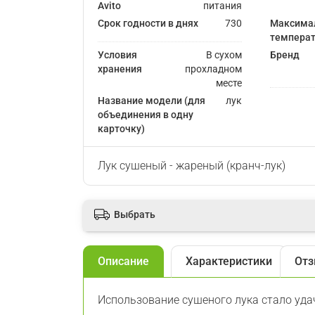
Avito
питания
Срок годности в днях
730
Максима
температ
Условия
В сухом
Бренд
хранения
прохладном
месте
Название модели (для
лук
объединения в одну
карточку)
Лук сушеный - жареный (кранч-лук)
Выбрать
Описание
Характеристики
Отз
Использование сушеного лука стало уда