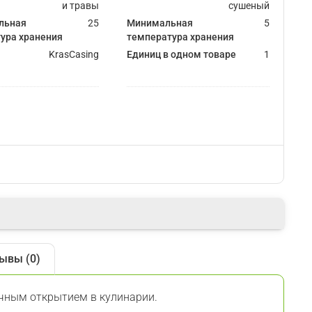
и травы
сушеный
льная
25
Минимальная
5
ура хранения
температура хранения
KrasCasing
Единиц в одном товаре
1
ывы (0)
чным открытием в кулинарии.