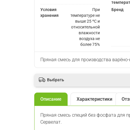
температ
Условия
При
Бренд
хранения
температуре не
выше 25 ºС и
относительной
влажности
воздуха не
более 75%
Пряная смесь для производства варёно-
Выбрать
Описание
Характеристики
Отз
Пряная смесь специй без фосфата для 
Сервелат.