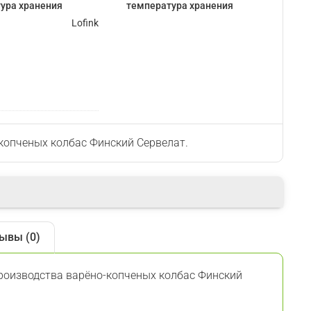
ура хранения
температура хранения
Lofink
копченых колбас Финский Сервелат.
ывы (0)
производства
варёно-копченых колбас Финский