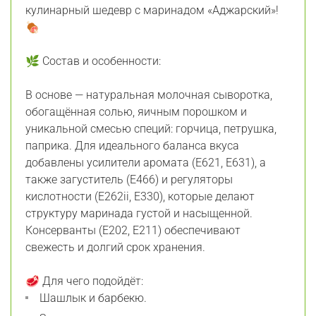
кулинарный шедевр с маринадом «Аджарский»!
🍖
🌿 Состав и особенности:
В основе — натуральная молочная сыворотка,
обогащённая солью, яичным порошком и
уникальной смесью специй: горчица, петрушка,
паприка. Для идеального баланса вкуса
добавлены усилители аромата (Е621, Е631), а
также загуститель (Е466) и регуляторы
кислотности (Е262ii, Е330), которые делают
структуру маринада густой и насыщенной.
Консерванты (Е202, Е211) обеспечивают
свежесть и долгий срок хранения.
🥩 Для чего подойдёт:
Шашлык и барбекю.