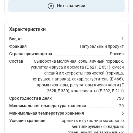
В корзину
Нет в наличии
Характеристики
Вес, кг.
1
Фракция
Натуральный продукт
Страна производства
Россия
Состав
Сыворотка молочная, соль, яичный порошок,
усилители вкуса и аромата (Е 621, Е 631), смеси
специй и экстракты пряностей (горчица,
петрушка, паприка), сахар, загуститель (Е 466),
ароматизаторы, регуляторы кислотности (Е
262ii, Е 330), консерванты (Е 202, Е 211)
Срок годности в днях
730
Максимальная температура хранения
20
Минимальная температура хранения
5
Условия хранения
хранить в сухих чистых хорошо
вентилируемых складских
помещениях, не зараженных