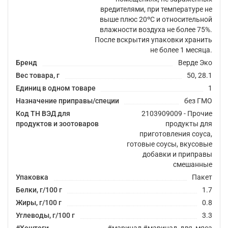
вредителями, при температуре не
выше плюс 20ºС и относительной
влажности воздуха не более 75%.
После вскрытия упаковки хранить
не более 1 месяца.
Бренд
Верде Эко
Вес товара, г
50, 28.1
Единиц в одном товаре
1
Назначение приправы/специи
без ГМО
Код ТН ВЭД для
2103909009 - Прочие
продуктов и зоотоваров
продукты для
приготовления соуса,
готовые соусы, вкусовые
добавки и приправы
смешанные
Упаковка
Пакет
Белки, г/100 г
1.7
Жиры, г/100 г
0.8
Углеводы, г/100 г
3.3