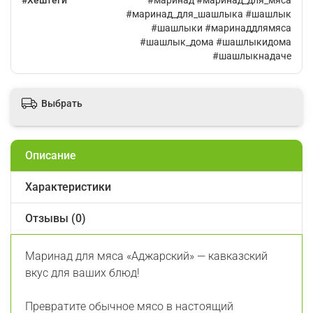
#Хештеги
#маринад #маринад_для_мяса
#маринад_для_шашлыка #шашлык
#шашлыки #маринаддлямяса
#шашлык_дома #шашлыкидома
#шашлыкнадаче
Выбрать
Описание
Характеристики
Отзывы (0)
Маринад для мяса «Аджарский» — кавказский
вкус для ваших блюд!
Превратите обычное мясо в настоящий