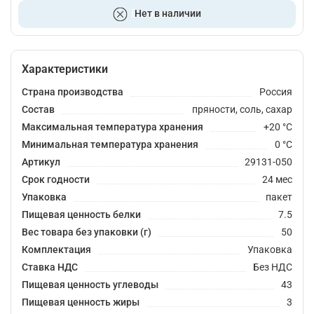
В корзину
Нет в наличии
Характеристики
Страна производства
Россия
Состав
пряности, соль, сахар
Максимальная температура хранения
+20 °C
Минимальная температура хранения
0 °C
Артикул
29131-050
Срок годности
24 мес
Упаковка
пакет
Пищевая ценность белки
7.5
Вес товара без упаковки (г)
50
Комплектация
Упаковка
Ставка НДС
Без НДС
Пищевая ценность углеводы
43
Пищевая ценность жиры
3