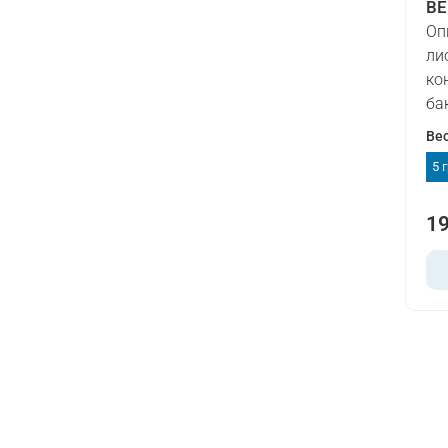
BE
Оп
ли
ко
ба
Ве
5 
19