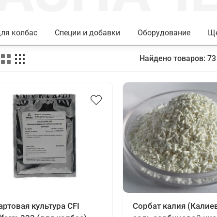
ля колбас
Специи и добавки
Оборудование
Ще
Найдено товаров:
73
артовая культура CFI
Сорбат калия (Калие