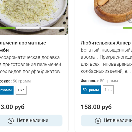
льмени ароматные
Любительская Анкер
мби
Богатый, насыщенныйв
аромат. Прекраснопод
усоароматическая добавка
для всех типовварены
я приготовления пельменей
колбасныхизделий, в...
всех видов полуфабрикатов.
Фасовка
:
50 грамм
совка
:
50 грамм
50 грамм
1 кг.
 грамм
1 кг.
3.00 руб
158.00 руб
Нет в наличии
В корзину
Нет в налич
В корзину