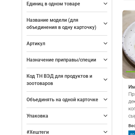
Единиц в одном товаре
Название модели (для
объединения в одну карточку)
Артикул
Назначение приправы/специи
Код ТН ВЭД для продуктов и
зоотоваров
Им
Пр
Объединять на одной карточке
де
ко
Упаковка
сы
Ве
#Хештеги
50