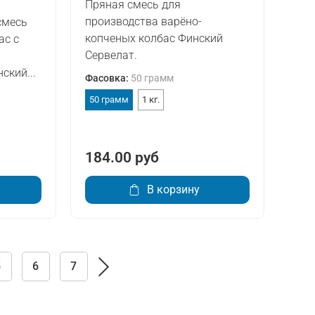
Пряная смесь для
производства варёно-
смесь
копченых колбас Финский
ас с
Сервелат.
ский...
Фасовка
:
50 грамм
50 грамм
1 кг.
184.00 руб
В корзину
5
6
7