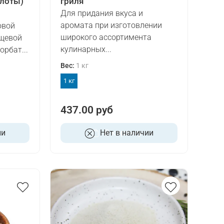
слоты)
гриля"
Для придания вкуса и
аромата при изготовлении
овой
широкого ассортимента
ищевой
кулинарных...
рбат...
Вес
:
1 кг
1 кг
437.00 руб
ии
Нет в наличии
В корзину