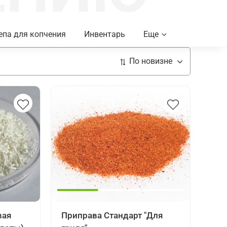
па для копчения
Инвентарь
Еще
вая
Приправа Стандарт "Для