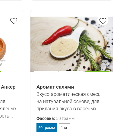
 Анкер
Аромат салями
Вкусо-ароматическая смесь
для
на натуральной основе, для
вяленых
придания вкуса в вареных,...
сть...
Фасовка
:
50 грамм
50 грамм
1 кг.