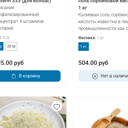
lferm 333 (для колбас)
соль сорбиновой ки
исание:
1 кг
офилизированный
Калиевая соль сорбин
нцентрат 4 штаммов
кислоты известна в п
ктерий.
промышленности как со
с
:
5 гр
Фасовка
:
1 кг.
гр
25 гр
1 кг.
5.00 руб
504.00 руб
В корзину
Нет в налич
В корзину