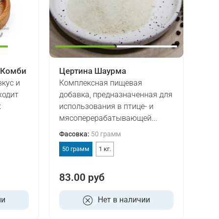
 Комби
Цертина Шаурма
кус и
Комплексная пищевая
ходит
добавка, предназначенная для
х
использования в птице- и
мясоперерабатывающей...
Фасовка
:
50 грамм
50 грамм
1 кг.
83.00 руб
ии
Нет в наличии
В корзину