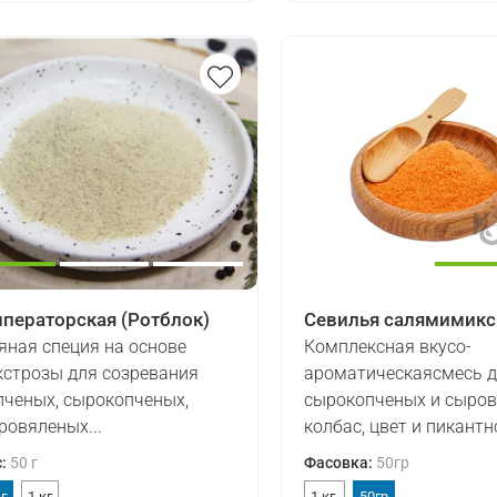
ператорская (Ротблок)
Севилья салямимикс
яная специя на основе
Комплексная вкусо-
кстрозы для созревания
ароматическаясмесь 
пченых, сырокопченых,
сырокопченых и сыро
ровяленых...
колбас, цвет и пикантно
с
:
50 г
Фасовка
:
50гр
 г
1 кг
1 кг.
50гр