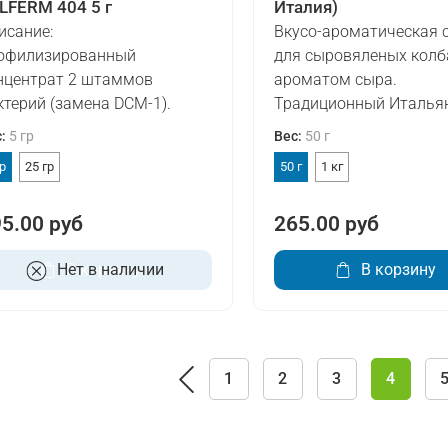
LFERM 404 5 г
Италия)
исание:
Вкусо-ароматическая 
офилизированный
для сыровяленых колб
нцентрат 2 штаммов
ароматом сыра.
ктерий (замена DCM-1).
Традиционный Итальян
с
:
5 гр
Вес
:
50 г
гр
25 гр
50 г
1 кг
5.00 руб
265.00 руб
Нет в наличии
В корзину
В корзину
1
2
3
4